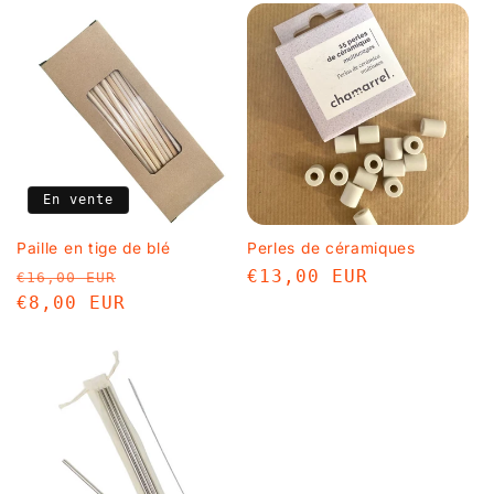
En vente
Paille en tige de blé
Perles de céramiques
Prix
Prix
Prix
€13,00 EUR
€16,00 EUR
habituel
€8,00 EUR
promotionnel
habituel