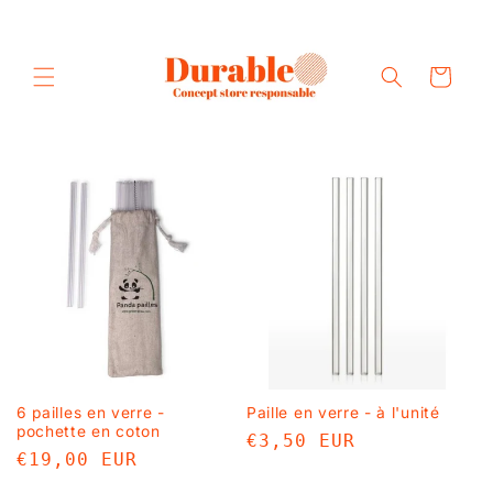
et
passer
au
contenu
Panier
6 pailles en verre -
Paille en verre - à l'unité
pochette en coton
Prix
€3,50 EUR
Prix
€19,00 EUR
habituel
habituel