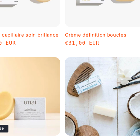
capillaire soin brillance
Crème définition boucles
0 EUR
Prix
€31,00 EUR
uel
habituel
sé