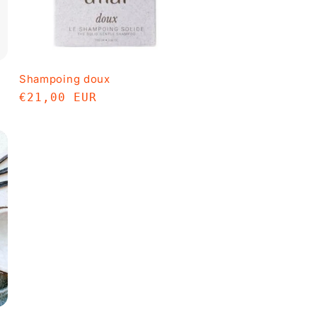
n
Shampoing doux
Prix
€21,00 EUR
habituel