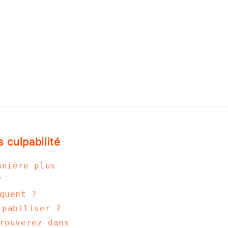
s culpabilité
anière plus
?
quent ?
lpabiliser ?
rouverez dans