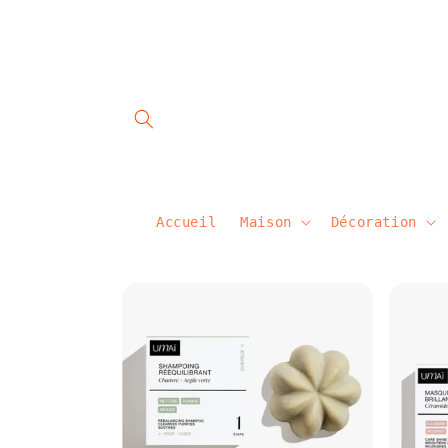
et
passer
au
contenu
Accueil
Maison
Décoration