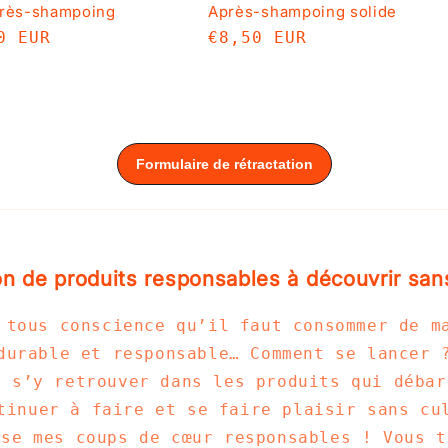
près-shampoing
Après-shampoing solide
0 EUR
Prix
€8,50 EUR
uel
habituel
n de produits responsables à découvrir san
 tous conscience qu’il faut consommer de m
durable et responsable… Comment se lancer 
t s’y retrouver dans les produits qui débar
tinuer à faire et se faire plaisir sans cu
ose mes coups de cœur responsables ! Vous t