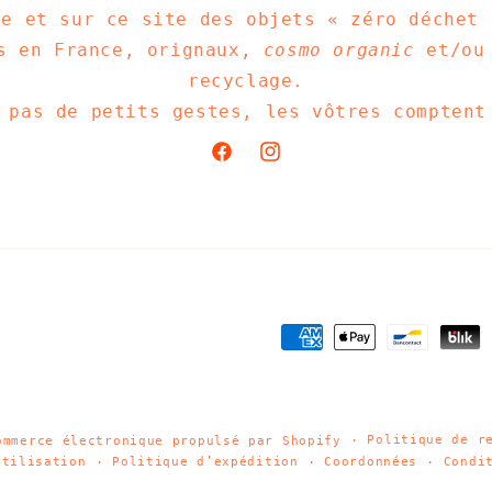
ue et sur ce site des objets « zéro déchet 
s en France, orignaux,
cosmo organic
et/ou 
recyclage.
 pas de petits gestes, les vôtres comptent
Facebook
Instagram
Moyens
de
paiement
Politique de r
ommerce électronique propulsé par Shopify
utilisation
Politique d’expédition
Coordonnées
Condi