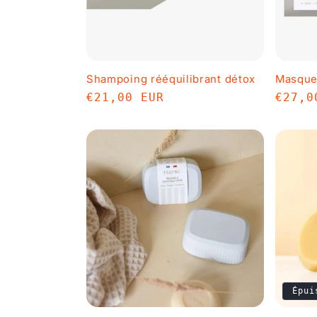
Shampoing rééquilibrant détox
Masque 
Prix
€21,00 EUR
Prix
€27,0
habituel
habit
Épui