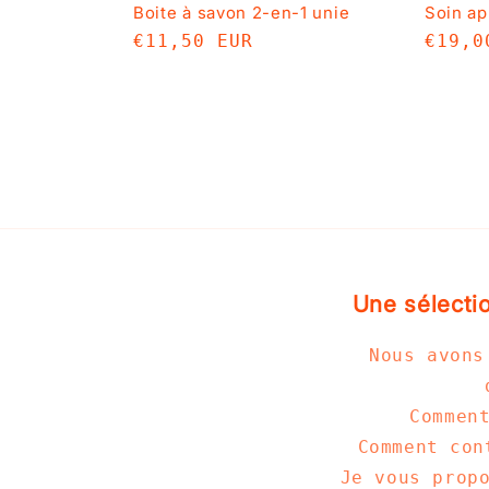
Boite à savon 2-en-1 unie
Soin a
Prix
€11,50 EUR
Prix
€19,0
habituel
habit
Une sélectio
Nous avons
Commen
Comment con
Je vous prop